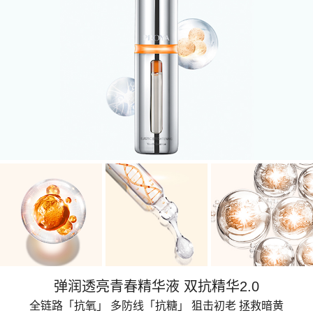
弹润透亮青春精华液 双抗精华2.0
全链路「抗氧」 多防线「抗糖」 狙击初老 拯救暗黄