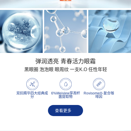
弹润透亮 青春活力眼霜
黑眼圈 泡泡眼 眼周纹 一支K.O 任性年轻
双抗精华四大经典成
6%Meiview芽孢杆
Rovisome®-复合咖
分
菌提取物
啡因
查看更多