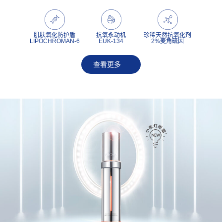
肌肤氧化防护盾
抗氧永动机
珍稀天然抗氧化剂
LIPOCHROMAN-6
EUK-134
2%麦角硫因
查看更多