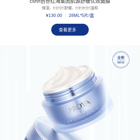
cshh创世红海集团肌源舒缓优效面膜
保湿、舒缓、温和
¥130.00
28ML*5片/盒
查看更多